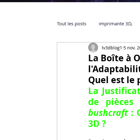
Tout les posts
imprimante 3D,
lv3dblog1
5 nov. 
impression 3D à la demande
La Boîte à 
l'Adaptabil
objet 3D
ARTILLERY 3D
Quel est le
La Justifica
certifiée QUALIOPI
Refaire 
bushcraft
 :
3D ?
Creality Hi combo
Artillery