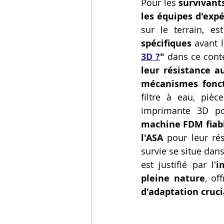
Pour les 
survivants
Vidéos sur l'impression 3D,
les équipes d'expé
sur le terrain, es
spécifiques
 avant 
Formation impresssion 3D
3D ?
"
 dans ce conte
leur résistance a
mécanismes fonct
filtre à eau, piè
machine FDM fiabl
l'ASA
 pour leur ré
survie se situe dans
est justifié par l'
i
pleine nature
, of
d'adaptation cruci