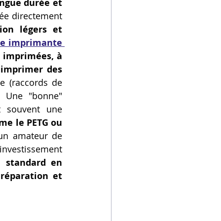
ngue durée et 
sée directement 
on légers et 
ne imprimante 
 imprimées, à 
'imprimer des 
e (raccords de 
. Une "bonne" 
imprimante 3D pour la préparation d'équipement d'autonomie est souvent une 
e le PETG ou 
un amateur de 
L'investissement 
 standard en 
réparation et 