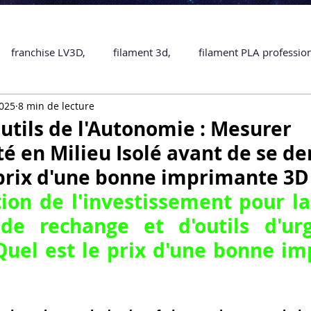
franchise LV3D,
filament 3d,
filament PLA professio
2025
8 min de lecture
Accessoires
imprimante 3D professionelle
impriman
Outils de l'Autonomie : Mesurer
ité en Milieu Isolé avant de se 
Formation impression 3D
SCANNER 3D
impression 
 prix d'une bonne imprimante 3D
tion de l'investissement pour la
une piece en 3D
Formation 3D en ligne.
Formation 3D 
 Quel est le prix d'une bonne im
 M1 Pro
Filament PLA
Service administratif en ligne