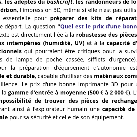
, les adeptes du 
bushcraft
, les randonneurs de lo
Artillery M1 pro
Creality HI combo
Filament PETG
dition
, l'impression 3D, même si elle n'est pas utili
t essentielle pour 
préparer des kits de réparati
le départ. La question 
"
Quel est le prix d'une bon
formation CPF
xte est directement liée à la 
robustesse des pièces
ux intempéries (humidité, UV)
 et à la 
capacité d
ionnels
 qui pourraient être critiques pour la survi
ces de lampe de poche cassée, sifflets d'urgence)
e et durable
, capable d'utiliser des 
matériaux comm
silience. Le prix d'une bonne imprimante 3D pour 
 la 
gamme d'entrée à moyenne (500 € à 2 000 €)
. 
mpossibilité de trouver des pièces de rechange
frant ainsi à l'explorateur humain une 
capacité de 
ale
 pour sa sécurité et celle de son équipement.