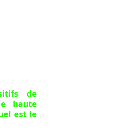
tifs de 
de haute 
el est le 