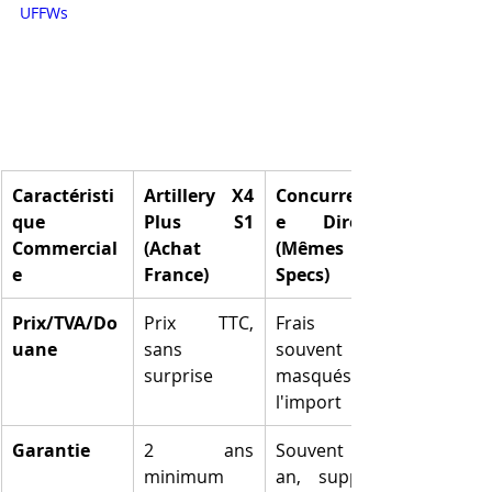
UFFWs
Caractéristi
Artillery X4 
Concurrenc
que 
Plus S1 
e Directe 
Commercial
(Achat 
(Mêmes 
e
France)
Specs)
Prix/TVA/Do
Prix TTC, 
Frais 
uane
sans 
souvent 
surprise
masqués à 
l'import
Garantie
2 ans 
Souvent 1 
minimum 
an, support 