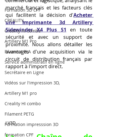
commercial et logistique, analysant le 
marché français et les facteurs clés 
Formation 3D CPF
qui facilitent la décision d'
Acheter 
CREALITY,
une Imprimante 3d Artillery 
Sidewinder X4 Plus S1
 en toute 
Creality Hi combo
sécurité et avec un support de 
Artillery M1 Pro
proximité. Nous allons détailler les 
avantages d'une acquisition via le 
Filament PLA
circuit de distribution français par 
Service administratif en ligne
rapport à l'import direct.
Secrétaire en Ligne
Vidéos sur l'impression 3D,
Artillery M1 pro
Creality HI combo
Filament PETG
LV3D
Formation impresssion 3D
La Chaîne de 
formation CPF