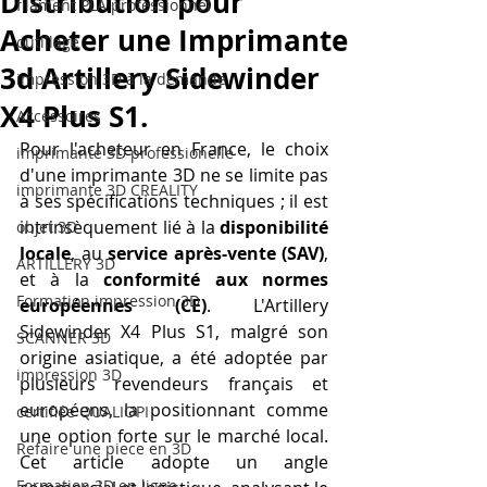
Distribution pour
filament PLA professionnel
Acheter une Imprimante
outillage
3d Artillery Sidewinder
impression 3D à la demande
X4 Plus S1.
Accessoires
Pour l'acheteur en France, le choix 
imprimante 3D professionelle
d'une imprimante 3D ne se limite pas 
imprimante 3D CREALITY
à ses spécifications techniques ; il est 
intrinsèquement lié à la 
disponibilité 
objet 3D
locale
, au 
service après-vente (SAV)
, 
ARTILLERY 3D
et à la 
conformité aux normes 
Formation impression 3D
européennes (CE)
. L'Artillery 
Sidewinder X4 Plus S1, malgré son 
SCANNER 3D
origine asiatique, a été adoptée par 
impression 3D
plusieurs revendeurs français et 
européens, la positionnant comme 
certifiée QUALIOPI
une option forte sur le marché local. 
Refaire une piece en 3D
Cet article adopte un angle 
Formation 3D en ligne.