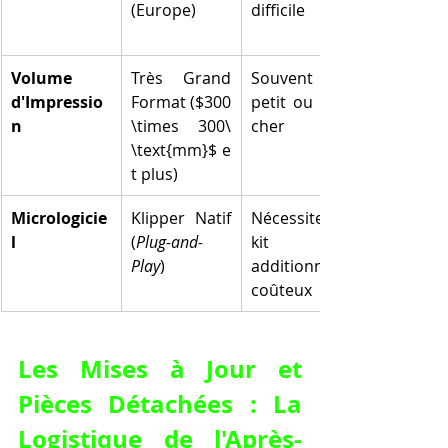
(Europe)
difficile
Volume 
Très Grand 
Souvent plus 
d'Impressio
Format ($300 
petit ou plus 
n
\times 300\ 
cher
\text{mm}$ e
t plus)
Micrologicie
Klipper Natif 
Nécessite un 
l
(
Plug-and-
kit 
Play
)
additionnel 
coûteux
Les Mises à Jour et 
Pièces Détachées : La 
Logistique de l'Après-