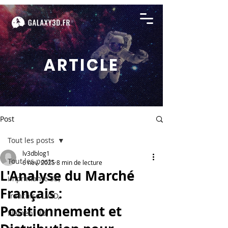
ARTICLE
Post
Tout les posts
lv3dblog1
Tout les posts
6 nov. 2025
8 min de lecture
L'Analyse du Marché
imprimante 3D,
Français :
franchise LV3D,
Positionnement et
filament 3d,