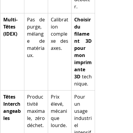
r.
Multi-
Pas de 
Calibrat
Choisir 
Têtes 
purge, 
ion 
du 
(IDEX)
mélang
comple
filame
e de 
xe des 
nt 3D 
matéria
axes.
pour 
ux.
mon 
imprim
ante 
3D
 tech
nique.
Têtes 
Produc
Prix 
Pour 
Interch
tivité 
élevé, 
un 
angeab
maxima
mécani
usage 
les
le, zéro 
que 
industri
déchet.
lourde.
el 
intensif