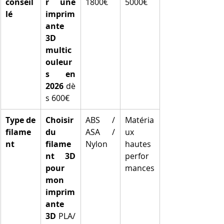
conseil
r une 
1800€
5000€
lé
imprim
ante 
3D 
multic
ouleur
s en 
2026
 dè
s 600€
Type de 
Choisir 
ABS / 
Matéria
filame
du 
ASA / 
ux 
nt
filame
Nylon
hautes 
nt 3D 
perfor
pour 
mances
mon 
imprim
ante 
3D
 PLA/