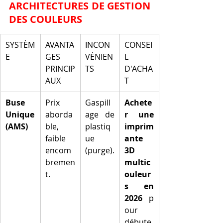
ARCHITECTURES DE GESTION 
DES COULEURS
SYSTÈM
AVANTA
INCON
CONSEI
E
GES 
VÉNIEN
L 
PRINCIP
TS
D'ACHA
AUX
T
Buse 
Prix 
Gaspill
Achete
Unique 
aborda
age de 
r une 
(AMS)
ble, 
plastiq
imprim
faible 
ue 
ante 
encom
(purge).
3D 
bremen
multic
t.
ouleur
s en 
2026
 p
our 
débute