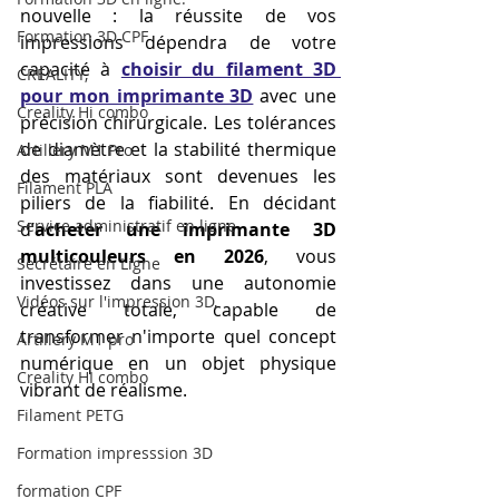
nouvelle : la réussite de vos 
Formation 3D CPF
impressions dépendra de votre 
capacité à 
choisir du filament 3D 
CREALITY,
pour mon imprimante 3D
 avec une 
Creality Hi combo
précision chirurgicale. Les tolérances 
de diamètre et la stabilité thermique 
Artillery M1 Pro
des matériaux sont devenues les 
Filament PLA
piliers de la fiabilité. En décidant 
Service administratif en ligne
d’
acheter une imprimante 3D 
multicouleurs en 2026
, vous 
Secrétaire en Ligne
investissez dans une autonomie 
Vidéos sur l'impression 3D,
créative totale, capable de 
transformer n'importe quel concept 
Artillery M1 pro
numérique en un objet physique 
Creality HI combo
vibrant de réalisme.
Filament PETG
Formation impresssion 3D
formation CPF