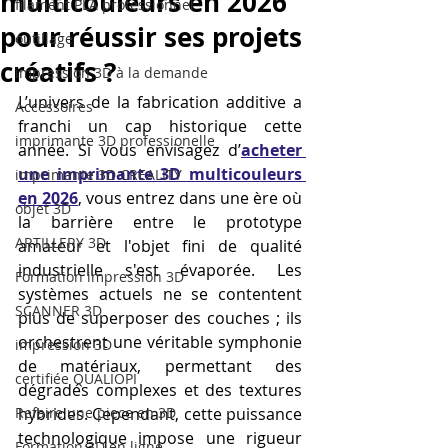
multicouleurs en 2026
filament PLA professionnel
pour réussir ses projets
outillage
créatifs ?
impression 3D à la demande
L’univers de la fabrication additive a 
Accessoires
franchi un cap historique cette 
imprimante 3D professionelle
année. Si vous envisagez d’
acheter 
une imprimante 3D multicouleurs 
imprimante 3D CREALITY
en 2026
, vous entrez dans une ère où 
objet 3D
la barrière entre le prototype 
ARTILLERY 3D
amateur et l'objet fini de qualité 
industrielle s'est évaporée. Les 
Formation impression 3D
systèmes actuels ne se contentent 
SCANNER 3D
plus de superposer des couches ; ils 
orchestrent une véritable symphonie 
impression 3D
de matériaux, permettant des 
certifiée QUALIOPI
dégradés complexes et des textures 
Refaire une piece en 3D
hybrides. Cependant, cette puissance 
technologique impose une rigueur 
Formation 3D en ligne.