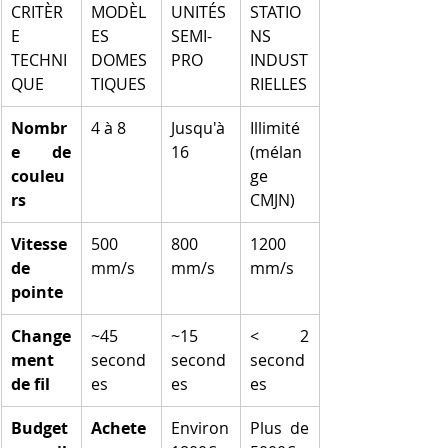
CRITÈR
MODÈL
UNITÉS 
STATIO
E 
ES 
SEMI-
NS 
TECHNI
DOMES
PRO
INDUST
QUE
TIQUES
RIELLES
Nombr
4 à 8
Jusqu'à 
Illimité 
e de 
16
(mélan
couleu
ge 
rs
CMJN)
Vitesse 
500 
800 
1200 
de 
mm/s
mm/s
mm/s
pointe
Change
~45 
~15 
< 2 
ment 
second
second
second
de fil
es
es
es
Budget 
Achete
Environ 
Plus de 