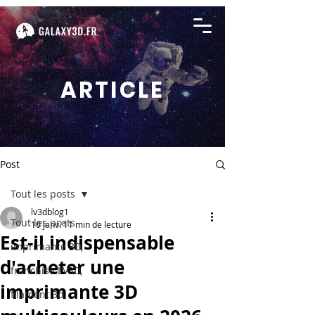
ARTICLE
Post
Tout les posts
lv3dblog1
Tout les posts
10 janv.
11 min de lecture
Est-il indispensable
imprimante 3D,
d'acheter une
franchise LV3D,
imprimante 3D
filament 3d,