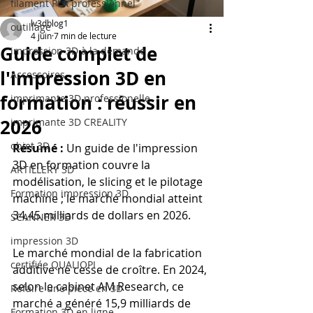
filament PLA professionnel
lv3dblog1
outillage
4 juin
7 min de lecture
Guide complet de
impression 3D à la demande
l'impression 3D en
Accessoires
formation : réussir en
imprimante 3D professionelle
2026
imprimante 3D CREALITY
objet 3D
Résumé :
 Un guide de l'impression 
3D en formation couvre la 
ARTILLERY 3D
modélisation, le slicing et le pilotage 
Formation impression 3D
machine ; le marché mondial atteint 
34,45 milliards de dollars en 2026.
SCANNER 3D
impression 3D
Le marché mondial de la fabrication 
certifiée QUALIOPI
additive ne cesse de croître. En 2024, 
selon le cabinet AM Research, ce 
Refaire une piece en 3D
marché a généré 15,9 milliards de 
Formation 3D en ligne.