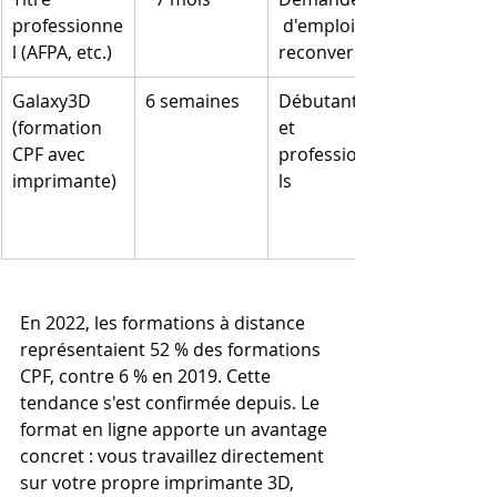
professionne
 d'emploi, 
l (AFPA, etc.)
reconversion
Galaxy3D 
6 semaines
Débutants 
(formation 
et 
CPF avec 
professionne
imprimante)
ls
En 2022, les formations à distance 
représentaient 52 % des formations 
CPF, contre 6 % en 2019. Cette 
tendance s'est confirmée depuis. Le 
format en ligne apporte un avantage 
concret : vous travaillez directement 
sur votre propre imprimante 3D, 