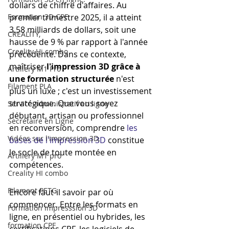
dollars de chiffre d'affaires. Au 
Formation 3D CPF
premier trimestre 2025, il a atteint 
3,58 milliards de dollars, soit une 
CREALITY,
hausse de 9 % par rapport à l'année 
Creality Hi combo
précédente. Dans ce contexte, 
maîtriser 
l'impression 3D grâce à 
Artillery M1 Pro
une formation structurée
 n'est 
Filament PLA
plus un luxe ; c'est un investissement 
stratégique. Que vous soyez 
Service administratif en ligne
débutant, artisan ou professionnel 
Secrétaire en Ligne
en reconversion, comprendre 
les 
Vidéos sur l'impression 3D,
bases de l'impression 3D
 constitue 
le socle de toute montée en 
Artillery M1 pro
compétences.
Creality HI combo
Filament PETG
Encore faut-il savoir par où 
commencer. Entre les formats en 
Formation impresssion 3D
ligne, en présentiel ou hybrides, les 
formation CPF