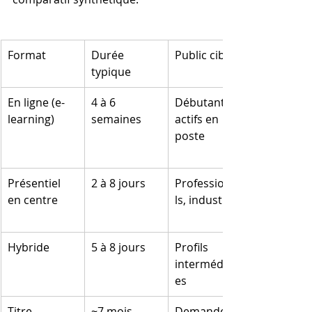
Format
Durée 
Public cible
typique
En ligne (e-
4 à 6 
Débutants, 
learning)
semaines
actifs en 
poste
Présentiel 
2 à 8 jours
Professionne
en centre
ls, industriels
Hybride
5 à 8 jours
Profils 
intermédiair
es
Titre 
~7 mois
Demandeurs