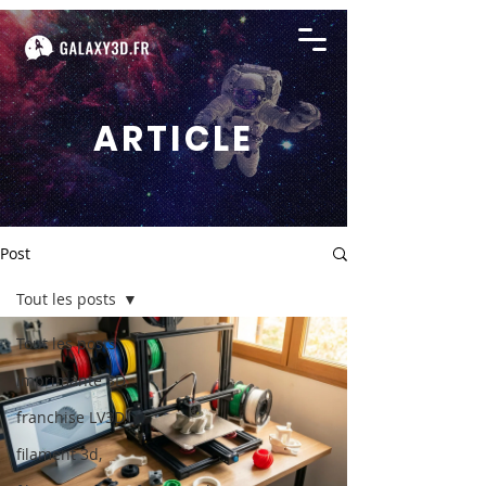
ARTICLE
Post
Tout les posts
Tout les posts
imprimante 3D,
franchise LV3D,
filament 3d,