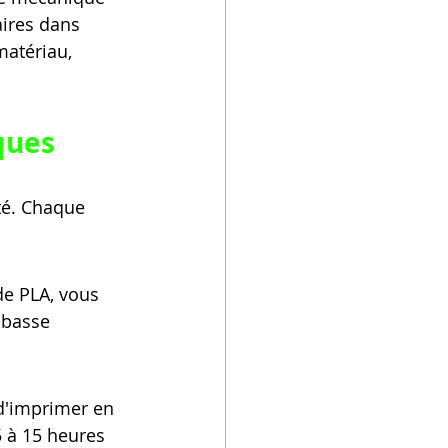
aires dans 
atériau, 
ques
té. Chaque 
de PLA, vous 
 basse 
d'imprimer en 
5 à 15 heures 