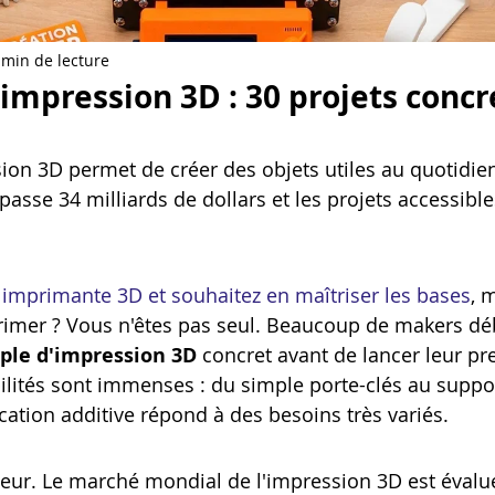
Artillery M1 pro
Creality HI combo
Filament PETG
 min de lecture
impression 3D : 30 projets concr
formation CPF
ion 3D permet de créer des objets utiles au quotidien 
sse 34 milliards de dollars et les projets accessibl
 
imprimante 3D et souhaitez en maîtriser les bases
, 
rimer ? Vous n'êtes pas seul. Beaucoup de makers dé
le d'impression 3D
 concret avant de lancer leur pr
bilités sont immenses : du simple porte-clés au suppo
cation additive répond à des besoins très variés.
teur. Le marché mondial de l'impression 3D est évalué