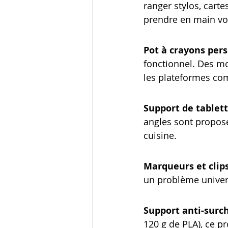
ranger stylos, cart
prendre en main vo
Pot à crayons pers
fonctionnel. Des mo
les plateformes co
Support de tablet
angles sont proposés
cuisine.
Marqueurs et clips
un problème univers
Support anti-surc
120 g de PLA), ce pr