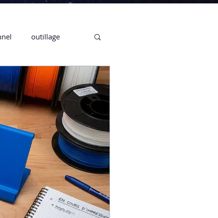
nnel
outillage
te 3D CREALITY
3D
CPF
CREALITY,
Secrétaire en Ligne