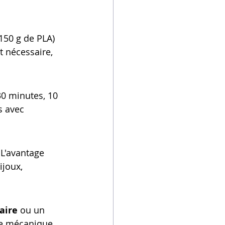
 150 g de PLA) 
 nécessaire, 
0 minutes, 10 
s avec 
 L'avantage 
ijoux, 
aire
 ou un 
ce mécanique 