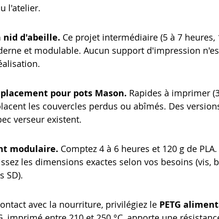
u l'atelier.
nid d'abeille.
 Ce projet intermédiaire (5 à 7 heures,
erne et modulable. Aucun support d'impression n'est
éalisation.
mplacement pour pots Mason.
 Rapides à imprimer (3
placent les couvercles perdus ou abîmés. Des version
bec verseur existent.
nt modulaire.
 Comptez 4 à 6 heures et 120 g de PLA.
ssez les dimensions exactes selon vos besoins (vis, b
s SD).
ontact avec la nourriture, privilégiez le 
PETG aliment
TG, imprimé entre 210 et 250 °C, apporte une résistan