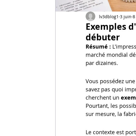
Vidéos sur l'impression 3D,
lv3dblog1
3 juin
8
Exemples d'
Formation impresssion 3D
débuter
Résumé :
 L'impress
marché mondial dépa
par dizaines.
Vous possédez une
savez pas quoi imp
cherchent un 
exemp
Pourtant, les possi
sur mesure, la fabri
Le contexte est por