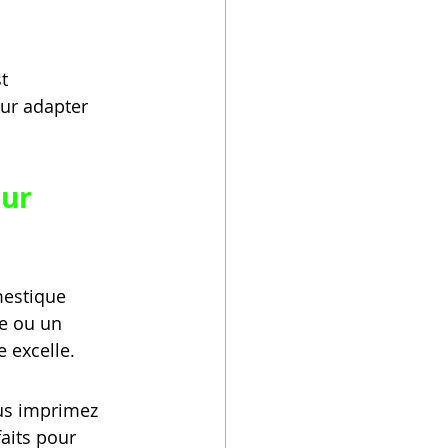
t 
ur adapter 
ur 
mestique 
e ou un 
e excelle.
ous imprimez 
aits pour 