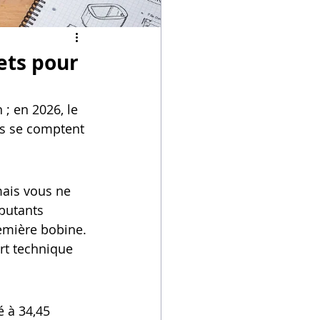
ets pour
; en 2026, le 
es se comptent 
mais vous ne 
butants 
emière bobine. 
rt technique 
 à 34,45 