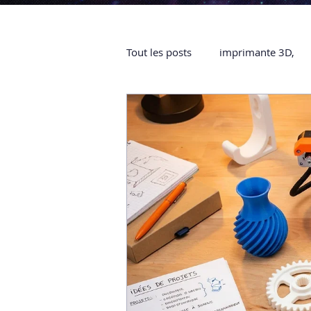
Tout les posts
imprimante 3D,
impression 3D à la demande
objet 3D
ARTILLERY 3D
certifiée QUALIOPI
Refaire 
Creality Hi combo
Artillery