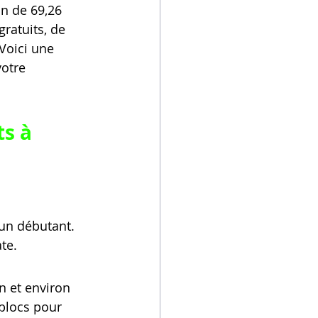
on de 69,26 
gratuits, de 
Voici une 
votre 
s à 
un débutant. 
te.
n et environ 
blocs pour 